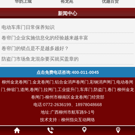
华韵上城
裕龙苑
优越百货
新闻中心
电动车库门日常保养知识
卷帘门企业实施信息化的经验越来越丰富
卷帘门的锁点是不是越多越好？
防盗门市场鱼龙混杂要买就买盖章的
点击免费电话咨询:400-011-0045
柳州金龙卷闸门,金龙卷闸门,铝合金消声卷闸门,彩钢消声闸门,电动卷闸
门,伸缩门,道闸,卷闸门,拉闸门,工业提升门,车库门,防盗门,卷门 柳州金龙
卷闸门-柳州市柳南区金龙卷闸门经营部
电话:0772-2636199、18978048668
地址:广西柳州市航军路9-1号
技术支持：
柳州指尖互动网络