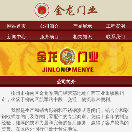
网站首页
公司简介
产品展示
工程案例
新闻中心
服务项目
相关知识
联系我们
公司简介
柳州市柳南区金龙卷闸门经营部地处广西工业重镇柳州
市，坐落于柳南区航军路中段，交通、物流非常便利。
我部是生产和销售彩钢和不锈钢澳式卷闸门；铝合金和彩
钢欧式卷闸门及卷闸门零配件的专业商家。凭借十多年的制造
经验，雄厚的技术力量和完善的售后服务，赢得了客户较高的
赞誉。在区内外同行中处于领先地位。