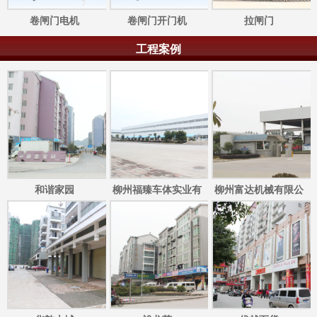
卷闸门电机
卷闸门开门机
拉闸门
工程案例
和谐家园
柳州福臻车体实业有
柳州富达机械有限公
限公司
司