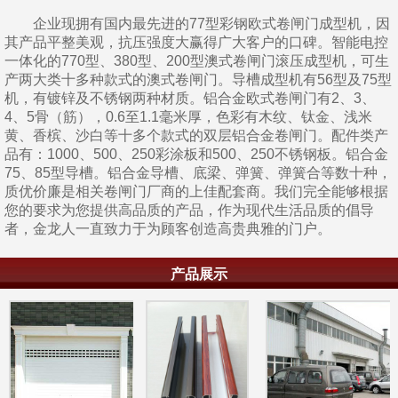
企业现拥有国内最先进的77型彩钢欧式卷闸门成型机，因
其产品平整美观，抗压强度大赢得广大客户的口碑。智能电控
一体化的770型、380型、200型澳式卷闸门滚压成型机，可生
产两大类十多种款式的澳式卷闸门。导槽成型机有56型及75型
机，有镀锌及不锈钢两种材质。铝合金欧式卷闸门有2、3、
4、5骨（筋），0.6至1.1毫米厚，色彩有木纹、钛金、浅米
黄、香槟、沙白等十多个款式的双层铝合金卷闸门。配件类产
品有：1000、500、250彩涂板和500、250不锈钢板。铝合金
75、85型导槽。铝合金导槽、底梁、弹簧、弹簧合等数十种，
质优价廉是相关卷闸门厂商的上佳配套商。我们完全能够根据
您的要求为您提供高品质的产品，作为现代生活品质的倡导
者，金龙人一直致力于为顾客创造高贵典雅的门户。
产品展示